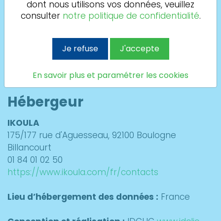
dont nous utilisons vos données, veuillez
Adresse : MECA AUTO 12
consulter
notre politique de confidentialité
.
1375 Avenue du Rouergue 12350 Lanuéjouls
05 65 81 61 08 - meca.auto.12@points.fr
Le directeur de la publication de ce site est :
Je refuse
J'accepte
Frédéric LAGET
Le directeur de la rédaction est :
Lionel Haberlé
En savoir plus et paramétrer les cookies
Hébergeur
IKOULA
175/177 rue d'Aguesseau, 92100 Boulogne
Billancourt
01 84 01 02 50
https://www.ikoula.com/fr/contacts
Lieu d’hébergement des données :
France