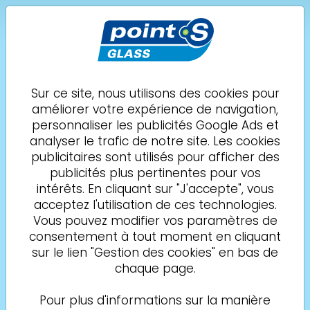
POINT S Glass
Lanuéjouls
MECA AUTO 12
Sur ce site, nous utilisons des cookies pour
améliorer votre expérience de navigation,
Demande de
05 18 23 08 72
personnaliser les publicités Google Ads et
rendez-vous
analyser le trafic de notre site. Les cookies
publicitaires sont utilisés pour afficher des
Mentions légales
publicités plus pertinentes pour vos
intérêts. En cliquant sur "J'accepte", vous
acceptez l'utilisation de ces technologies.
Editeur
Vous pouvez modifier vos paramètres de
consentement à tout moment en cliquant
MECA AUTO 12, SARL unipersonnelle au capital
sur le lien "Gestion des cookies" en bas de
social de 30000 €
chaque page.
RCS de Rodez B 315 127 944
Pour plus d'informations sur la manière
Siret : 94895915000012